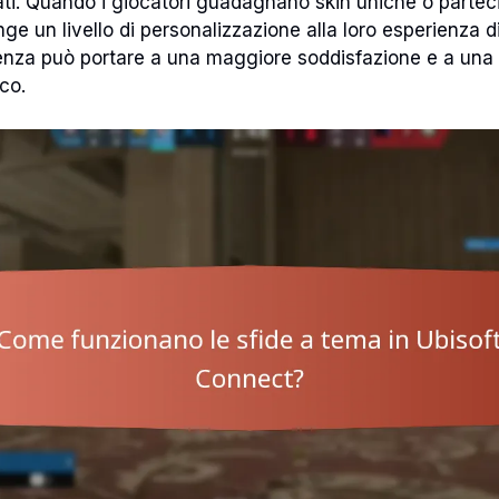
ati. Quando i giocatori guadagnano skin uniche o partec
nge un livello di personalizzazione alla loro esperienza 
enza può portare a una maggiore soddisfazione e a una
co.