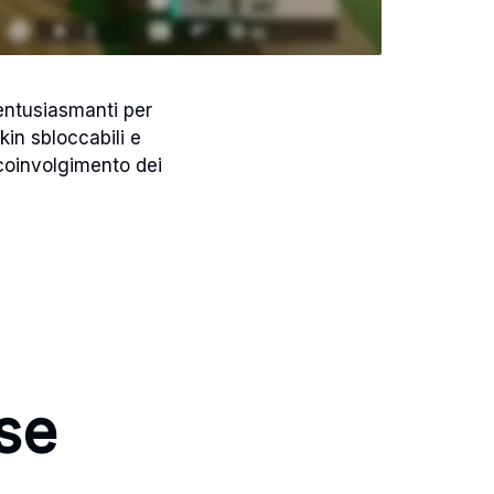
 entusiasmanti per
in sbloccabili e
 coinvolgimento dei
se