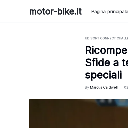
Skip
motor-bike.it
to
Pagina principal
content
UBISOFT CONNECT CHALL
Ricompen
Sfide a t
speciali
By
Marcus Caldwell
02