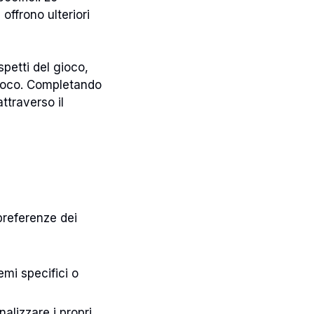
ffrono ulteriori
petti del gioco,
gioco. Completando
ttraverso il
preferenze dei
emi specifici o
alizzare i propri