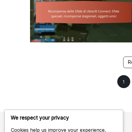
R
Posts
1
pagination
We respect your privacy
Cookies help us improve your experience,