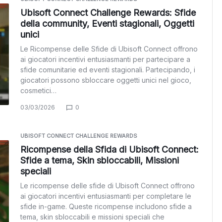
Ubisoft Connect Challenge Rewards: Sfide
della community, Eventi stagionali, Oggetti
unici
Le Ricompense delle Sfide di Ubisoft Connect offrono
ai giocatori incentivi entusiasmanti per partecipare a
sfide comunitarie ed eventi stagionali. Partecipando, i
giocatori possono sbloccare oggetti unici nel gioco,
cosmetici…
03/03/2026
0
UBISOFT CONNECT CHALLENGE REWARDS
Ricompense della Sfida di Ubisoft Connect:
Sfide a tema, Skin sbloccabili, Missioni
speciali
Le ricompense delle sfide di Ubisoft Connect offrono
ai giocatori incentivi entusiasmanti per completare le
sfide in-game. Queste ricompense includono sfide a
tema, skin sbloccabili e missioni speciali che