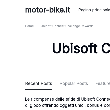
Skip
motor-bike.it
to
Pagina principal
content
Home
-
Ubisoft Connect Challenge Rewards
Ubisoft 
Recent Posts
Popular Posts
Featur
Le ricompense delle sfide di Ubisoft Conne
di gioco offrendo oggetti unici, bonus e con