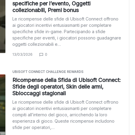
specifiche per l’evento, Oggetti
collezionabili, Premi bonus
Le ricompense delle sfide di Ubisoft Connect offrono
ai giocatori incentivi entusiasmanti per completare
specifiche sfide in-game. Partecipando a sfide
specifiche per eventi, i giocatori possono guadagnare
oggetti collezionabili e…
13/03/2026
0
UBISOFT CONNECT CHALLENGE REWARDS
Ricompense della Sfida di Ubisoft Connect:
Sfide degli operatori, Skin delle armi,
Sbloccaggi stagionali
Le ricompense delle sfide di Ubisoft Connect offrono
ai giocatori incentivi entusiasmanti per completare
compiti all’interno del gioco, arricchendo la loro
esperienza di gioco. Queste ricompense includono
sfide per operatori,…