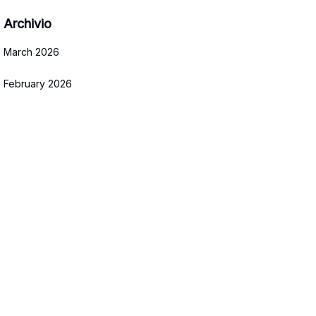
Archivio
March 2026
February 2026