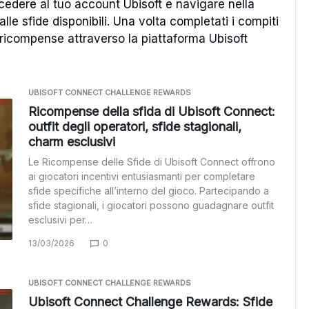
cedere al tuo account Ubisoft e navigare nella
alle sfide disponibili. Una volta completati i compiti
e ricompense attraverso la piattaforma Ubisoft
UBISOFT CONNECT CHALLENGE REWARDS
Ricompense della sfida di Ubisoft Connect:
outfit degli operatori, sfide stagionali,
charm esclusivi
Le Ricompense delle Sfide di Ubisoft Connect offrono
ai giocatori incentivi entusiasmanti per completare
sfide specifiche all’interno del gioco. Partecipando a
sfide stagionali, i giocatori possono guadagnare outfit
esclusivi per…
13/03/2026
0
UBISOFT CONNECT CHALLENGE REWARDS
Ubisoft Connect Challenge Rewards: Sfide