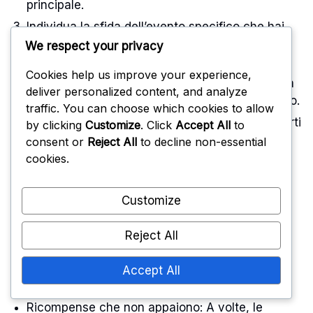
principale.
Individua la sfida dell’evento specifico che hai
completato e cliccaci sopra per visualizzare le
We respect your privacy
ricompense disponibili.
Cookies help us improve your experience,
Seleziona la ricompensa desiderata e conferma
deliver personalized content, and analyze
la tua richiesta per aggiungerla al tuo inventario.
traffic. You can choose which cookies to allow
Controlla il tuo inventario in-game per assicurarti
by clicking
Customize
. Click
Accept All
to
che il cosmetico o l’oggetto sia stato aggiunto
consent or
Reject All
to decline non-essential
con successo.
cookies.
Customize
Problemi comuni nella
Reject All
richiesta di ricompense
Accept All
Ricompense che non appaiono: A volte, le